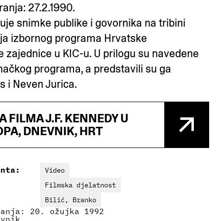
anja: 27.2.1990.
zuje snimke publike i govornika na tribini
nja izbornog programa Hrvatske
 zajednice u KIC-u. U prilogu su navedene
načkog programa, a predstavili su ga
s i Neven Jurica.
 FILMA J.F. KENNEDY U
OPA, DNEVNIK, HRT
enta:
Video
Filmska djelatnost
Bilić, Branko
ranja: 20. ožujka 1992
evnik