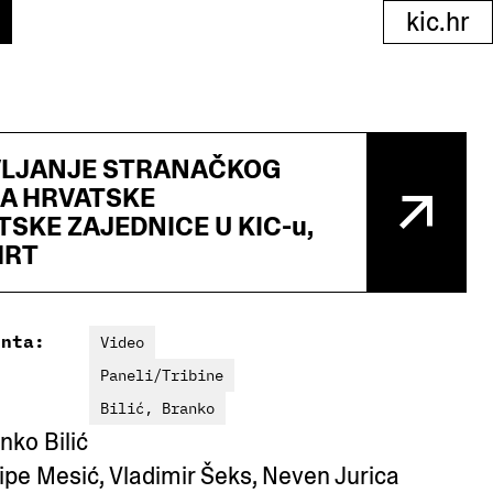
kic.hr
VLJANJE STRANAČKOG
A HRVATSKE
SKE ZAJEDNICE U KIC-u,
HRT
enta:
Video
Paneli/Tribine
Bilić, Branko
nko Bilić
tipe Mesić, Vladimir Šeks, Neven Jurica