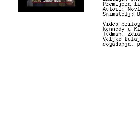
Premijera f
Autori: Nov
Snimatelj: 
Video prilo
Kennedy u K
Tuđman, Zdr
Veljko Bula
događanja, 