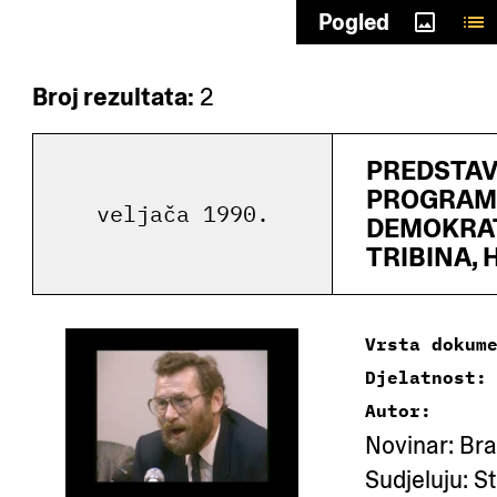
Odaberi autore
Pogled
Broj rezultata:
2
PREDSTA
PROGRAM
veljača 1990.
DEMOKRAT
TRIBINA, 
Vrsta dokum
Djelatnost:
Autor:
Novinar: Bra
Sudjeluju: S