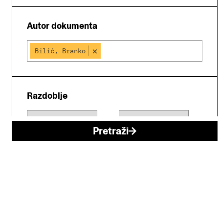
Autor dokumenta
×
Bilić, Branko
Razdoblje
Pretraži
O arhivu