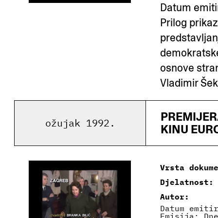
Datum emitir
Prilog prika
predstavlja
demokratske
osnove stra
Vladimir Šek
PREMIJERA
ožujak 1992.
KINU EUR
Vrsta dokum
Djelatnost:
Autor:
Datum emiti
Emisija: Dn