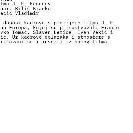
ilma J. F. Kennedy
inar: Bilić Branko
Becić Vladimir
g donosi kadrove s premijere filma J. F.
ino Europa, kojoj su prisustvovali Franjo
avko Tomac, Slaven Letica, Ivan Vekić i
jić. Uz kadrove dolazaka i atmosfere s
prikazani su i inserti iz samog filma.
kic.hr