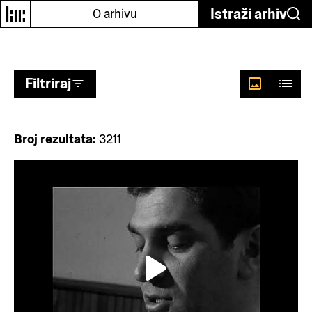
Odaberi autore
Istraži arhiv
O arhivu
Filtriraj
Broj rezultata:
3211