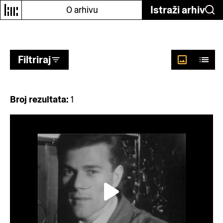
Odaberi autore
Istraži arhiv
O arhivu
Filtriraj
Broj rezultata:
1