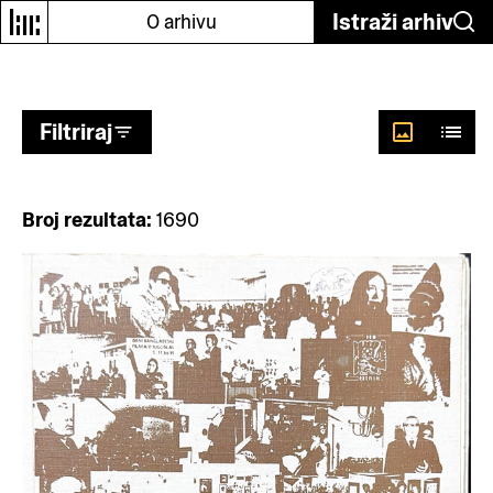
Odaberi autore
Istraži arhiv
O arhivu
Filtriraj
Broj rezultata:
1690