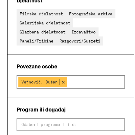
Djelatnost
Filmska djelatnost
Fotografska arhiva
Galerijska djelatnost
Glazbena djelatnost
Izdavaštvo
Paneli/Tribine
Razgovori/Susreti
Povezane osobe
×
Vejnović, Dušan
Program ili događaj