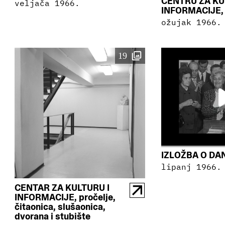
CENTRU ZA KU
veljača 1966.
INFORMACIJE,
ožujak 1966.
19
IZLOŽBA O DA
lipanj 1966.
CENTAR ZA KULTURU I
INFORMACIJE, pročelje,
čitaonica, slušaonica,
dvorana i stubište