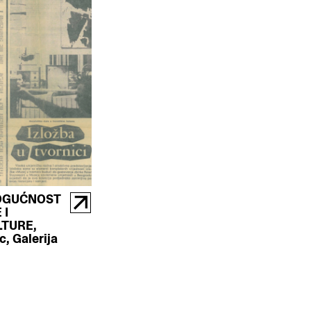
OGUĆNOST
 I
TURE,
, Galerija