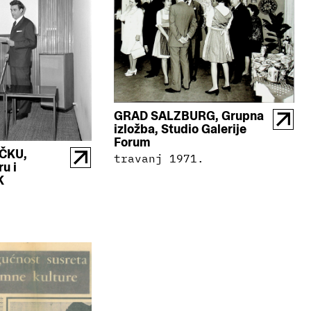
GRAD SALZBURG, Grupna
izložba, Studio Galerije
Forum
ČKU,
travanj 1971.
ru i
K