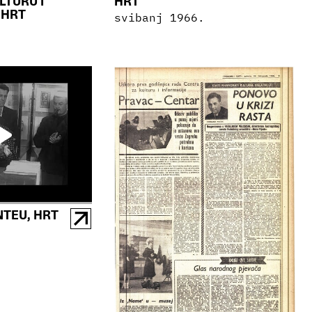
LTURU I
HRT
 HRT
svibanj 1966.
NTEU, HRT