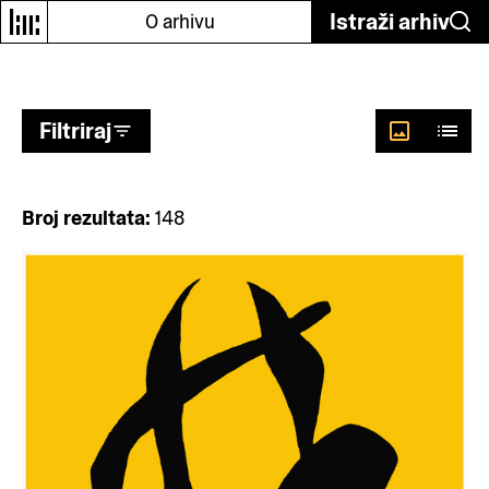
Odaberi autore
Istraži arhiv
O arhivu
Filtriraj
Broj rezultata:
148