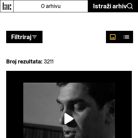
Odaberi autore
Istraži arhiv
O arhivu
Filtriraj
Broj rezultata:
3211