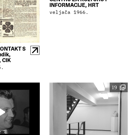
INFORMACIJE, HRT
veljača 1966.
KONTAKT S
ndik,
 CIK
5.
19