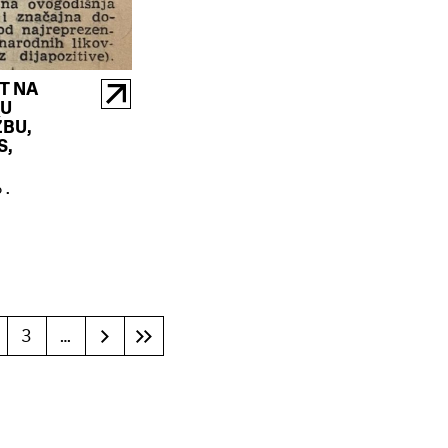
T NA
U
ŽBU,
S,
6.
3
…