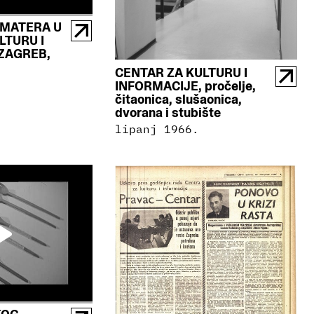
AMATERA U
LTURU I
ZAGREB,
CENTAR ZA KULTURU I
.
INFORMACIJE, pročelje,
čitaonica, slušaonica,
dvorana i stubište
lipanj 1966.