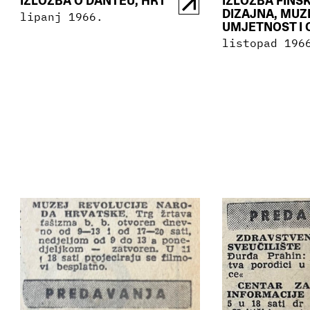
IZLOŽBA O DANTEU, HRT
IZLOŽBA FINS
DIZAJNA, MUZ
lipanj 1966.
UMJETNOST I 
listopad 196