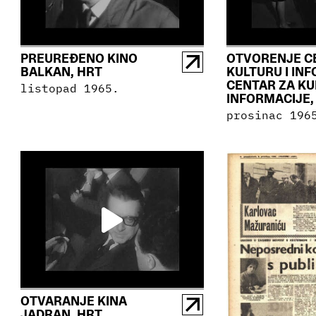
PREUREĐENO KINO
OTVORENJE C
BALKAN, HRT
KULTURU I IN
CENTAR ZA KU
listopad 1965.
INFORMACIJE,
prosinac 196
OTVARANJE KINA
JADRAN, HRT