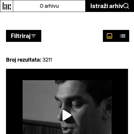
Odaberi autore
Istraži arhiv
O arhivu
Filtriraj
Broj rezultata:
3211