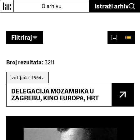
Odaberi autore
Istraži arhiv
O arhivu
Filtriraj
Broj rezultata:
3211
veljača 1964.
DELEGACIJA MOZAMBIKA U
ZAGREBU, KINO EUROPA, HRT